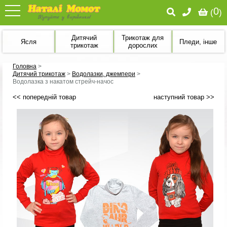
0
(
)
Дитячий
Трикотаж для
Ясля
Пледи, інше
трикотаж
дорослих
Головна
>
Дитячий трикотаж
>
Водолазки, джемпери
>
Водолазка з накатом стрейч-начос
<< попередній товар
наступний товар >>