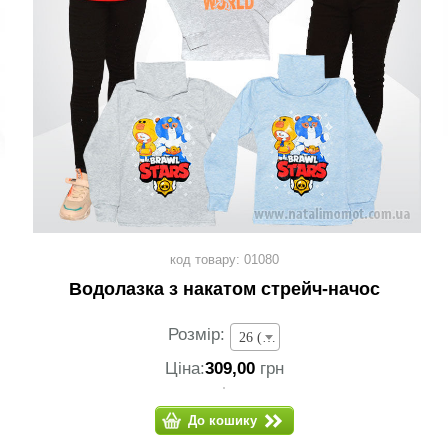
код товару: 01080
Водолазка з накатом стрейч-начос
Розмір:
26 (зріст 80-86 см) - 309,00 грн
Ціна:
309,00
грн
До кошику