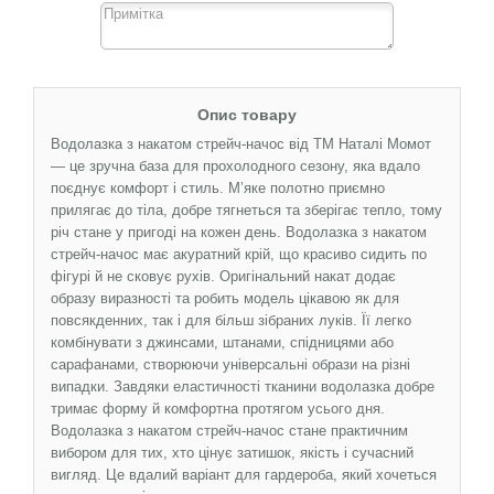
Опис товару
Водолазка з накатом стрейч-начос від ТМ Наталі Момот
— це зручна база для прохолодного сезону, яка вдало
поєднує комфорт і стиль. М’яке полотно приємно
прилягає до тіла, добре тягнеться та зберігає тепло, тому
річ стане у пригоді на кожен день. Водолазка з накатом
стрейч-начос має акуратний крій, що красиво сидить по
фігурі й не сковує рухів. Оригінальний накат додає
образу виразності та робить модель цікавою як для
повсякденних, так і для більш зібраних луків. Її легко
комбінувати з джинсами, штанами, спідницями або
сарафанами, створюючи універсальні образи на різні
випадки. Завдяки еластичності тканини водолазка добре
тримає форму й комфортна протягом усього дня.
Водолазка з накатом стрейч-начос стане практичним
вибором для тих, хто цінує затишок, якість і сучасний
вигляд. Це вдалий варіант для гардероба, який хочеться