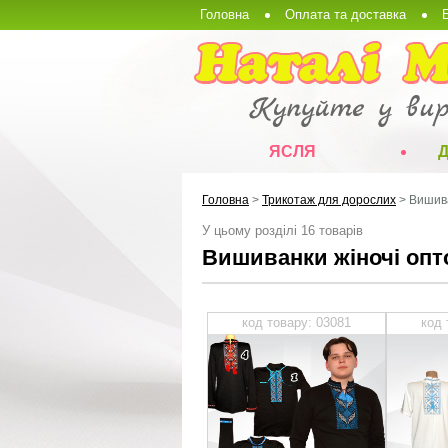
Головна
Оплата та доставка
ЯСЛЯ
Головна
>
Трикотаж для дорослих
>
Вишива
У цьому розділі 16 товарів
Вишиванки жіночі опт
код товару: 03081
код 