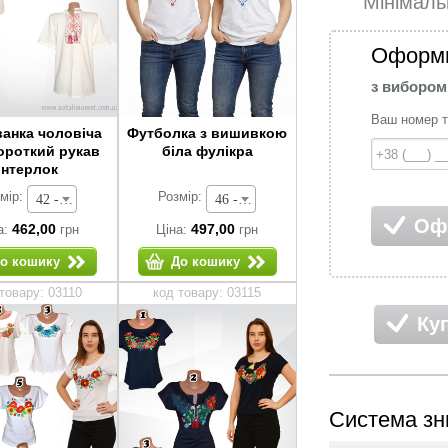
Мінімал
Оформи
з вибором
Ваш номер 
анка чоловіча
Футболка з вишивкою
короткий рукав
біла фулікра
інтерлок
мір:
Розмір:
42 - 462,00 грн
46 - 497,00 грн
Оф
462,00
497,00
а:
грн
Ціна:
грн
о кошику
До кошику
товару: 03110
код товару: 03115
Ку
Система зн