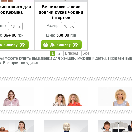
вишиванка для
Вишиванка жіноча
нок Карміна
довгий рукав чорний
інтерлок
мір:
Розмір:
48 - 864,00 грн
40 - 338,00 грн
864,00
338,00
а:
грн
Ціна:
грн
о кошику
До кошику
1
2
Вперед
Усе
Вы можете купить вышиванки для женщин, мужчин и детей. Продаем выши
х Вас приятно удивит.