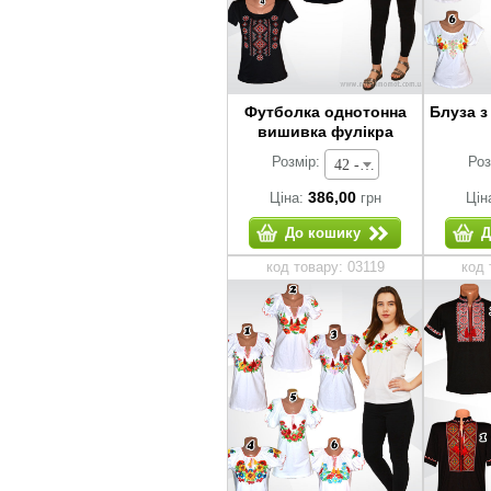
Футболка однотонна
Блуза 
вишивка фулікра
Розмір:
Роз
42 - 386,00 грн
386,00
Ціна:
грн
Цін
До кошику
Д
код товару: 03119
код 