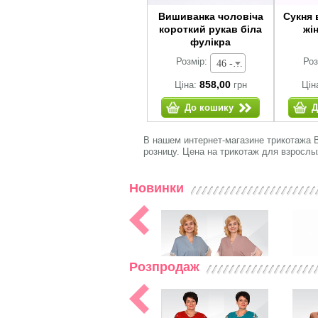
Вишиванка чоловіча
Сукня 
короткий рукав біла
жі
фулікра
Розмір:
Роз
46 - 858,00 грн
858,00
Ціна:
грн
Цін
До кошику
Д
В нашем интернет-магазине трикотажа 
розницу. Цена на трикотаж для взрослы
Новинки
Розпродаж