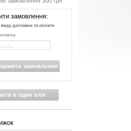
ьне замовлення
300
грн
ти замовлення:
 виду доставки та оплати
телефону
ормити замовлення
пити в один клік
ижок