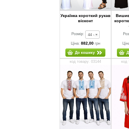
Українка короткий рукав
Вишив
вісконт
коротк
Розмір:
Роз
44 - 882,00 грн
882,00
Ціна:
грн
Цін
До кошику
Д
код товару: 03144
код 