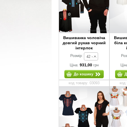
Вишиванка чоловіча
Вишив
довгий рукав чорний
біла 
інтерлок
Розмір:
Роз
42 - 931,00 грн
931,00
Ціна:
грн
Цін
До кошику
Д
код товару: 03093
код 