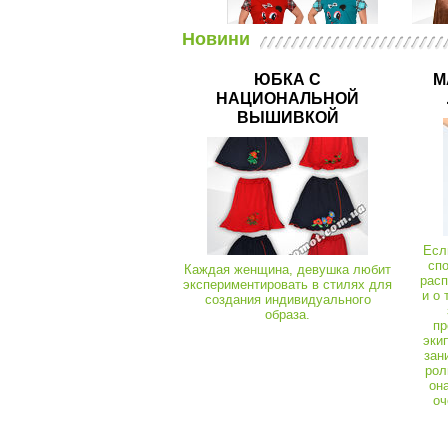
Новини
Халати літні
03658
Халат Кімоно мереживо віскоза
ЮБКА С
М
НАЦИОНАЛЬНОЙ
ВЫШИВКОЙ
Спортивні костюми та комплекти
03298
Комплект Люсі накат кулір
Есл
сп
Каждая женщина, девушка любит
расп
экспериментировать в стилях для
и о 
создания индивидуального
образа.
пр
эки
зан
рол
он
оч