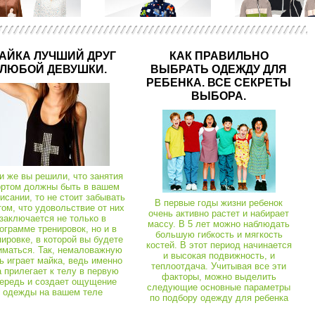
АЙКА ЛУЧШИЙ ДРУГ
КАК ПРАВИЛЬНО
ЛЮБОЙ ДЕВУШКИ.
ВЫБРАТЬ ОДЕЖДУ ДЛЯ
Халати теплі (махра, велюр)
03373
Халати теплі (махра, велюр)
03527
Халати літні
РЕБЕНКА. ВСЕ СЕКРЕТЫ
Халат жіночий Лінда велсофт
Халат кольоровий укорочений велсофт
Халат Зірка фулік
ВЫБОРА.
Спортивні костюми та комплекти
03626
Кофти, костюми
01326
Кофти, костюми
Костюм Домашній велсофт
Костюм Бобка велсофт
и же вы решили, что занятия
ортом должны быть в вашем
исании, то не стоит забывать
В первые годы жизни ребенок
том, что удовольствие от них
очень активно растет и набирает
заключается не только в
массу. В 5 лет можно наблюдать
ограмме тренировок, но и в
большую гибкость и мягкость
пировке, в которой вы будете
костей. В этот период начинается
иматься. Так, немаловажную
и высокая подвижность, и
ь играет майка, ведь именно
теплоотдача. Учитывая все эти
а прилегает к телу в первую
факторы, можно выделить
ередь и создает ощущение
следующие основные параметры
одежды на вашем теле
по подбору одежду для ребенка