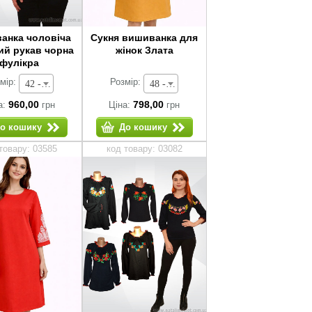
анка чоловіча
Сукня вишиванка для
ий рукав чорна
жінок Злата
фулікра
мір:
Розмір:
42 - 960,00 грн
48 - 798,00 грн
960,00
798,00
а:
грн
Ціна:
грн
о кошику
До кошику
товару: 03585
код товару: 03082