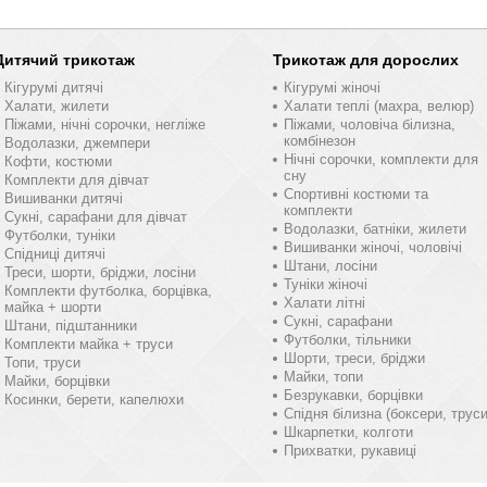
Дитячий трикотаж
Трикотаж для дорослих
Кігурумі дитячі
Кігурумі жіночі
Халати, жилети
Халати теплі (махра, велюр)
Піжами, нічні сорочки, негліже
Піжами, чоловіча білизна,
комбінезон
Водолазки, джемпери
Нічні сорочки, комплекти для
Кофти, костюми
сну
Комплекти для дівчат
Спортивні костюми та
Вишиванки дитячі
комплекти
Сукні, сарафани для дівчат
Водолазки, батніки, жилети
Футболки, туніки
Вишиванки жіночі, чоловічі
Спідниці дитячі
Штани, лосіни
Треси, шорти, бріджи, лосіни
Туніки жіночі
Комплекти футболка, борцівка,
Халати літні
майка + шорти
Сукні, сарафани
Штани, підштанники
Футболки, тільники
Комплекти майка + труси
Шорти, треси, бріджи
Топи, труси
Майки, топи
Майки, борцівки
Безрукавки, борцівки
Косинки, берети, капелюхи
Спідня білизна (боксери, труси
Шкарпетки, колготи
Прихватки, рукавиці