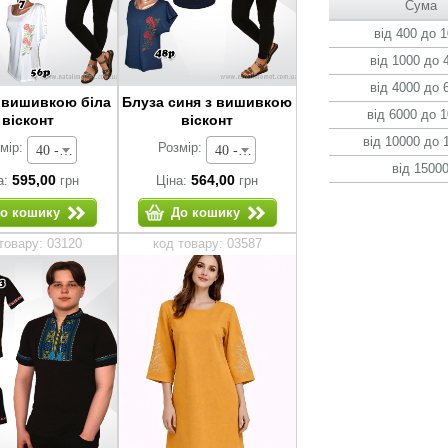
Сума
від 400 до 
від 1000 до 
від 4000 до 
з вишивкою біла
Блуза синя з вишивкою
від 6000 до 
вісконт
вісконт
від 10000 до 
мір:
Розмір:
40 - 595,00 грн
40 - 564,00 грн
від 1500
595,00
564,00
а:
грн
Ціна:
грн
о кошику
До кошику
товару: 03120
код товару: 03587