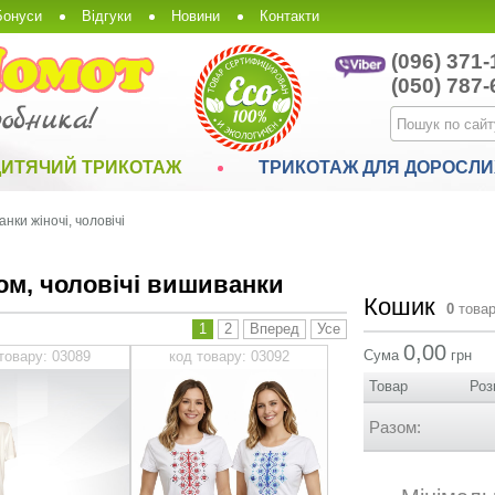
Бонуси
Відгуки
Новини
Контакти
(096) 371-
(050) 787-
ДИТЯЧИЙ ТРИКОТАЖ
ТРИКОТАЖ ДЛЯ ДОРОСЛИ
нки жіночі, чоловічі
ом, чоловічі вишиванки
Кошик
0
товар
1
2
Вперед
Усе
0,00
Сума
грн
товару: 03089
код товару: 03092
Товар
Роз
Разом: