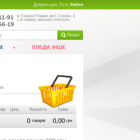
Доброго дня, Гість
Увійти
м. Горішні Плавні, вул. Строни, 3
11-91
1-й поверх, магазин «Наталі»
66-19
Пошук
Х
ПЛЕДИ, ІНШЕ
ів
мір
Ціна
Кількість
Сума
0
0,00
товарів
грн