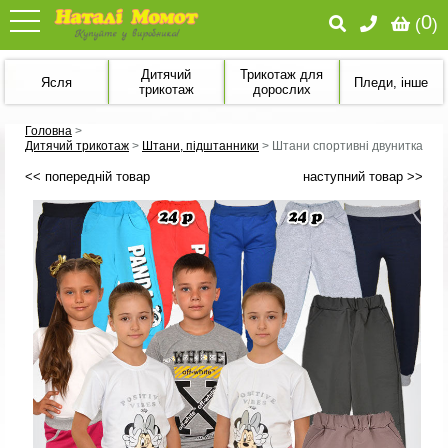
0
(
)
Дитячий
Трикотаж для
Ясля
Пледи, інше
трикотаж
дорослих
Головна
>
Дитячий трикотаж
>
Штани, підштанники
>
Штани спортивні двунитка
<< попередній товар
наступний товар >>