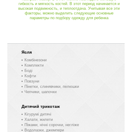
гибкость и мягкость костей. В этот период начинается и
высокая подвижность, и теплоотдача. Учитывая все эти
факторы, можно выделить следующие основные
параметры по подбору одежду для ребенка
Ясля
Комбінезони
Комплекти
Боді
Кофти
Повзуни
Пінетки, слинявчики, пелюшки
Чепчики, шапочки
Дитячий трикотаж
Кігурумі дитячі
Халати, жилети
Піжами, нічні сорочки, негліже
Водолазки, джемпери