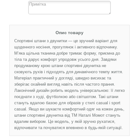
Опис товару
Спортивні штани з двунитки — це зручний варіант для
щоденного носіння, прогулянок і активного відпочинку.
М’яка щільна тканина добре тримає форму, приємна до
тіла та дарує комфорт упродовж усього дня. Завдяки
продуманому крою штани спортивні двунитка не
сковують рухів і підходять для динамічного темпу життя.
Матеріал практичний у догляді, швидко висихає та
зберігає охайний вигляд навіть після частого прання.
Лаконічний дизайн робить модель універсальною: її легко
поєднати з худі, футболкою або світшотом. Такі штани
стануть вдалою базою для образів у стилі casual і sport
casual. Якщо ви шукаєте комфортний одяг на кожен день,
штани спортивні двунитка від ТМ Наталі Момот стануть
вдалим вибором. Це модель, у якій зручно рухатися,
відпочивати та почуватися впевнено в будь-якій ситуації.