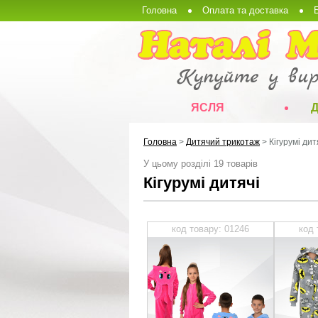
Головна
Оплата та доставка
ЯСЛЯ
Головна
>
Дитячий трикотаж
>
Кігурумі дит
У цьому розділі 19 товарів
Кігурумі дитячі
код товару: 01246
код 