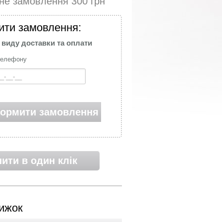
ьне замовлення
300
грн
ти замовлення:
 виду доставки та оплати
телефону
ормити замовлення
пити в один клік
ижок