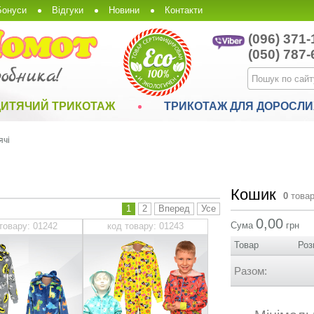
Бонуси
Відгуки
Новини
Контакти
(096) 371-
(050) 787-
ДИТЯЧИЙ ТРИКОТАЖ
ТРИКОТАЖ ДЛЯ ДОРОСЛИ
ячі
Кошик
0
товар
1
2
Вперед
Усе
0,00
Сума
грн
товару: 01242
код товару: 01243
Товар
Роз
Разом: