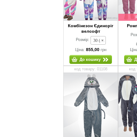
Комбінезон Єдиноріг
Ромп
велсофт
Роз
Розмір:
30 (зріст 104-110 см) - 855,00 грн
855,00
Ціна:
грн
Цін
До кошику
Д
код товару: 01108
код 