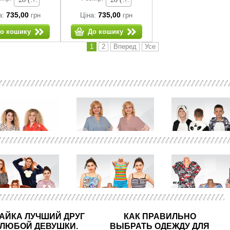
735,00
735,00
а:
грн
Ціна:
грн
о кошику
До кошику
1
2
Вперед
Усе
Халати літні
03658
Кігурумі дитячі
Халат Кімоно мереживо віскоза
Піжама Кігурумі П
АЙКА ЛУЧШИЙ ДРУГ
КАК ПРАВИЛЬНО
ЛЮБОЙ ДЕВУШКИ.
ВЫБРАТЬ ОДЕЖДУ ДЛЯ
Халати теплі (махра, велюр)
03527