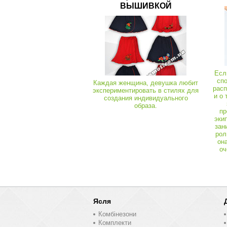
ВЫШИВКОЙ
Халат жіночий Лінда велсофт
Кофти, костюми
01893
Толстовка Аріна тринитка
Есл
сп
Каждая женщина, девушка любит
расп
экспериментировать в стилях для
и о 
создания индивидуального
образа.
пр
эки
зан
рол
он
оч
Ясля
Комбінезони
Комплекти