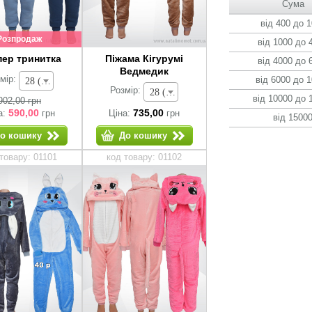
Сума
від 400 до 
Розпродаж
від 1000 до 
ер тринитка
Піжама Кігурумі
від 4000 до 
Ведмедик
мір:
від 6000 до 
28 (зріст 92-98 см) - 902,00 грн
Розмір:
28 (зріст 92-98 см) - 735,00 грн
від 10000 до 
902,00 грн
590,00
735,00
а:
грн
Ціна:
грн
від 1500
о кошику
До кошику
товару: 01101
код товару: 01102