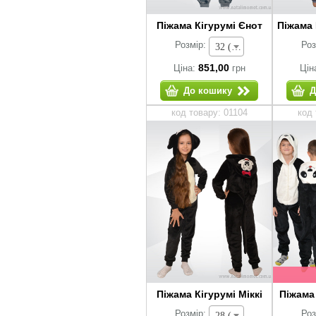
Піжама Кігурумі Єнот
Піжама 
Розмір:
Роз
32 (зріст 116-122 см) - 851,00 грн
851,00
Ціна:
грн
Цін
До кошику
Д
код товару: 01104
код 
Піжама Кігурумі Міккі
Піжама
Розмір:
Роз
28 (зріст 92-98 см) - 1 221,00 грн