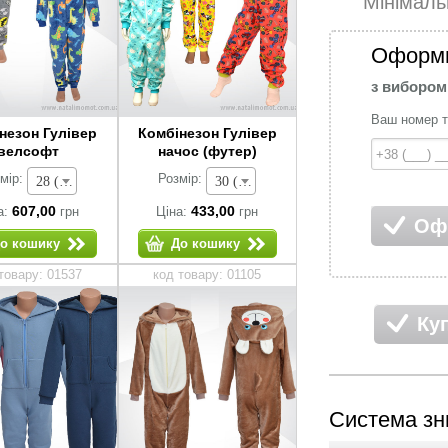
Мінімал
Оформи
з вибором
Ваш номер 
незон Гулівер
Комбінезон Гулівер
велсофт
начос (футер)
мір:
Розмір:
28 (зріст 92-98 см) - 607,00 грн
30 (зріст 104-110 см) - 433,00 грн
607,00
433,00
а:
грн
Ціна:
грн
Оф
о кошику
До кошику
товару: 01537
код товару: 01105
Ку
Система зн