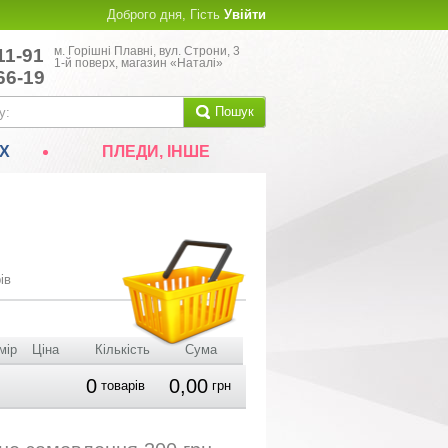
Доброго дня, Гість
Увійти
м. Горішні Плавні, вул. Строни, 3
11-91
1-й поверх, магазин «Наталі»
66-19
Пошук
Х
ПЛЕДИ, ІНШЕ
ів
мір
Ціна
Кількість
Сума
0
0,00
товарів
грн