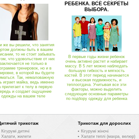
РЕБЕНКА. ВСЕ СЕКРЕТЫ
Халат кольоровий укорочений велсофт
ВЫБОРА.
Піжами, чоловіча білизна, комбінезон
03960
Спортивні костюми та комплекти
03453
Футболки, тільники
Костюм Затишок велсофт
Комплект Молодіжний (майка+шорти) кулір
Блуза хомут віско
и же вы решили, что занятия
ортом должны быть в вашем
исании, то не стоит забывать
В первые годы жизни ребенок
том, что удовольствие от них
очень активно растет и набирает
заключается не только в
массу. В 5 лет можно наблюдать
ограмме тренировок, но и в
большую гибкость и мягкость
пировке, в которой вы будете
костей. В этот период начинается
иматься. Так, немаловажную
и высокая подвижность, и
ь играет майка, ведь именно
теплоотдача. Учитывая все эти
а прилегает к телу в первую
факторы, можно выделить
ередь и создает ощущение
следующие основные параметры
одежды на вашем теле
по подбору одежду для ребенка
Дитячий трикотаж
Трикотаж для дорослих
Кігурумі дитячі
Кігурумі жіночі
Халати, жилети
Халати теплі (махра, велюр)