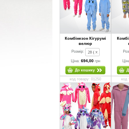
Комбінезон Кігурумі
Комбі
велюр
Розмір:
Роз
28 (зріст 92-98 см) - 694,00 грн
694,00
Ціна:
грн
Цін
До кошику
Д
код товару: 01250
код 