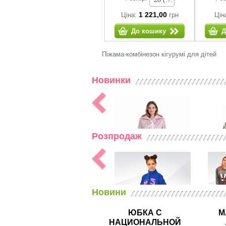
1 221,00
Ціна:
грн
Цін
До кошику
Д
Піжама-комбінезон кігурумі для дітей
Новинки
Розпродаж
Новини
ЮБКА С
М
НАЦИОНАЛЬНОЙ
Халати теплі (махра, велюр)
03373