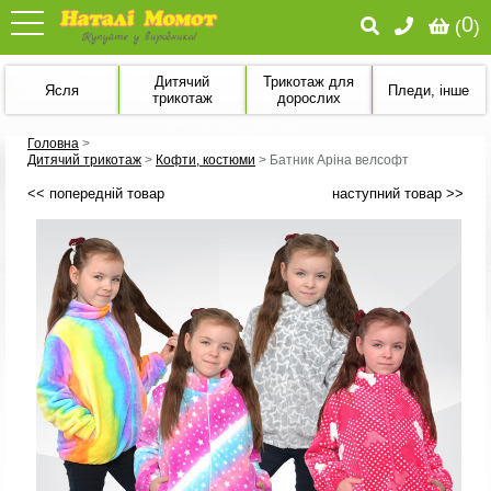
0
(
)
Дитячий
Трикотаж для
Ясля
Пледи, інше
трикотаж
дорослих
Головна
>
Дитячий трикотаж
>
Кофти, костюми
>
Батник Аріна велсофт
<< попередній товар
наступний товар >>