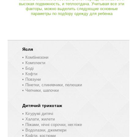
высокая подвижность, и теплоотдача. Учитывая все эти
факторы, можно выделить следующие основные
параметры по подбору одежду для ребенка
Ясля
Комбінезони
Комплекти
Боді
Кофти
Повзуни
Пінетки, слинявчики, пелюшки
Чепчики, шапочки
Дитячий трикотаж
Кігурумі дитячі
Халати, жилети
Піжами, нічні сорочки, негліже
Водолазки, джемпери
Кофти, костюми