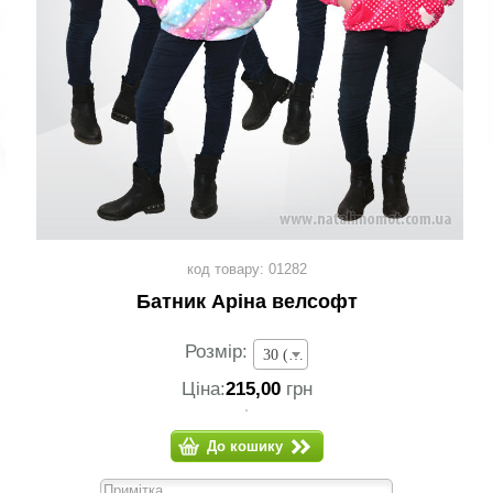
код товару: 01282
Батник Аріна велсофт
Розмір:
30 (зріст 104-110 см) - 215,00 грн
Ціна:
215,00
грн
До кошику