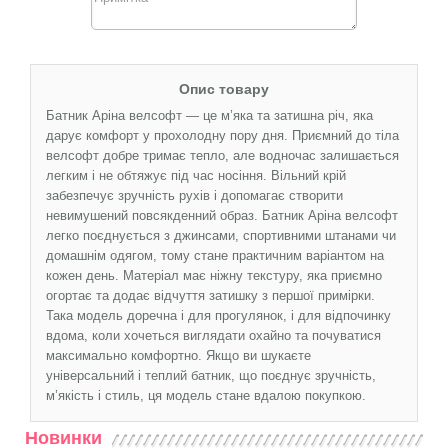
Опис товару
Батник Аріна велсофт — це м’яка та затишна річ, яка
дарує комфорт у прохолодну пору дня. Приємний до тіла
велсофт добре тримає тепло, але водночас залишається
легким і не обтяжує під час носіння. Вільний крій
забезпечує зручність рухів і допомагає створити
невимушений повсякденний образ. Батник Аріна велсофт
легко поєднується з джинсами, спортивними штанами чи
домашнім одягом, тому стане практичним варіантом на
кожен день. Матеріал має ніжну текстуру, яка приємно
огортає та додає відчуття затишку з першої примірки.
Така модель доречна і для прогулянок, і для відпочинку
вдома, коли хочеться виглядати охайно та почуватися
максимально комфортно. Якщо ви шукаєте
універсальний і теплий батник, що поєднує зручність,
м’якість і стиль, ця модель стане вдалою покупкою.
Новинки