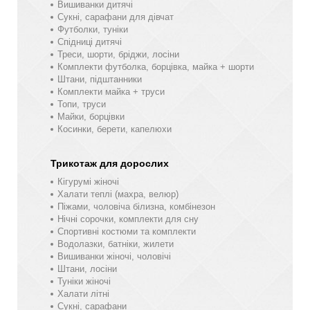
Вишиванки дитячі
Сукні, сарафани для дівчат
Футболки, туніки
Спідниці дитячі
Треси, шорти, бріджи, лосіни
Комплекти футболка, борцівка, майка + шорти
Штани, підштанники
Комплекти майка + труси
Топи, труси
Майки, борцівки
Косинки, берети, капелюхи
Трикотаж для дорослих
Кігурумі жіночі
Халати теплі (махра, велюр)
Піжами, чоловіча білизна, комбінезон
Нічні сорочки, комплекти для сну
Спортивні костюми та комплекти
Водолазки, батніки, жилети
Вишиванки жіночі, чоловічі
Штани, лосіни
Туніки жіночі
Халати літні
Сукні, сарафани