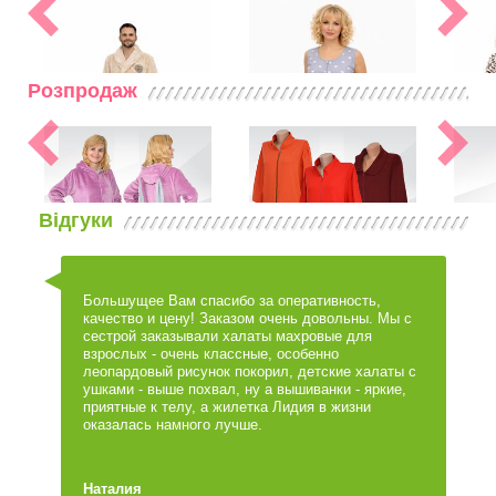
Розпродаж
Відгуки
Халати теплі (махра, велюр)
03631
Халати літні
03648
Халат Комфорт велсофт
Халат Зірка фулікра
Большущее Вам спасибо за оперативность,
качество и цену! Заказом очень довольны. Мы с
сестрой заказывали халаты махровые для
взрослых - очень классные, особенно
Халати теплі (махра, велюр)
03621
Халати теплі (махра, велюр)
03972
Кофти
леопардовый рисунок покорил, детские халаты с
Халат Міла велсофт
Халат фулікра з начосом
ушками - выше похвал, ну а вышиванки - яркие,
приятные к телу, а жилетка Лидия в жизни
оказалась намного лучше.
Наталия