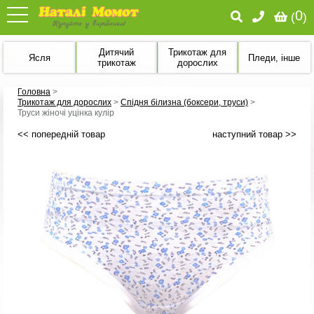
0
(
)
Дитячий
Трикотаж для
Ясля
Пледи, інше
трикотаж
дорослих
Головна
>
Трикотаж для дорослих
>
Спідня білизна (боксери, труси)
>
Труси жіночі уцінка кулір
<< попередній товар
наступний товар >>