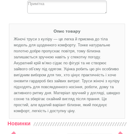
Опис товару
Жіночі труси з куліру — це легка й приємна до тіла
модель для щоденного комфорту. Тонке натуральне
полотно добре пропускає повітря, тому білизна
залишається зручною навіть у спекотну погоду.
Акуратний крій м’яко сідає по фігурі та не створює
зайвого об’єму під одягом. Уцінка робить цю річ особливо
вигідним вибором для тих, хто цінує практичність і хоче
оновити гардероб без зайвих витрат. Труси жіночі з куліру
підходять для повсякденного носіння, роботи, дому та
активного ритму дня. Матеріал зручний у догляді, швидко
сохне та зберігає охайний вигляд після прання. Це
простий, але вдалий варіант білизни, який поєднує
комфорт, легкість і доступну ціну.
Новинки