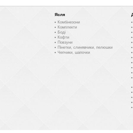
Ясля
Комбінезони
Комплекти
Боді
Кофти
Повзуни
Пінетки, слинявчики, пелюшки
Чепчики, шапочки