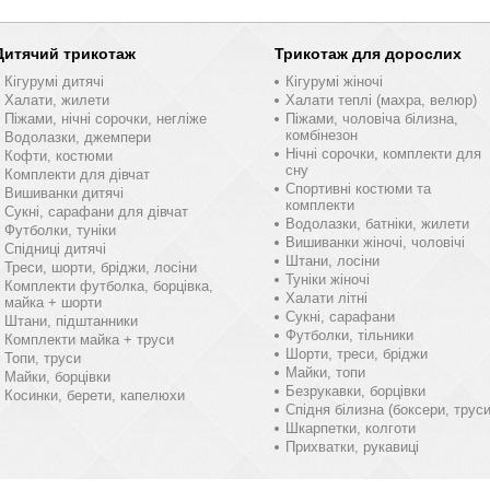
Дитячий трикотаж
Трикотаж для дорослих
Кігурумі дитячі
Кігурумі жіночі
Халати, жилети
Халати теплі (махра, велюр)
Піжами, нічні сорочки, негліже
Піжами, чоловіча білизна,
комбінезон
Водолазки, джемпери
Нічні сорочки, комплекти для
Кофти, костюми
сну
Комплекти для дівчат
Спортивні костюми та
Вишиванки дитячі
комплекти
Сукні, сарафани для дівчат
Водолазки, батніки, жилети
Футболки, туніки
Вишиванки жіночі, чоловічі
Спідниці дитячі
Штани, лосіни
Треси, шорти, бріджи, лосіни
Туніки жіночі
Комплекти футболка, борцівка,
Халати літні
майка + шорти
Сукні, сарафани
Штани, підштанники
Футболки, тільники
Комплекти майка + труси
Шорти, треси, бріджи
Топи, труси
Майки, топи
Майки, борцівки
Безрукавки, борцівки
Косинки, берети, капелюхи
Спідня білизна (боксери, труси
Шкарпетки, колготи
Прихватки, рукавиці