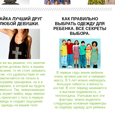
Кігурумі дитячі
01106
Піжама Кігурумі Панда
АЙКА ЛУЧШИЙ ДРУГ
КАК ПРАВИЛЬНО
ЛЮБОЙ ДЕВУШКИ.
ВЫБРАТЬ ОДЕЖДУ ДЛЯ
Халати теплі (махра, велюр)
03631
Халати теплі (махра, велюр)
РЕБЕНКА. ВСЕ СЕКРЕТЫ
 Комфорт велсофт
ВЫБОРА.
, костюми
01538
Халати теплі (махра, велюр)
03924
Кофти, костюми
Худі для дівчинки тринитка
Халат Надія велюр
и же вы решили, что занятия
ортом должны быть в вашем
исании, то не стоит забывать
В первые годы жизни ребенок
том, что удовольствие от них
очень активно растет и набирает
заключается не только в
массу. В 5 лет можно наблюдать
ограмме тренировок, но и в
большую гибкость и мягкость
пировке, в которой вы будете
костей. В этот период начинается
иматься. Так, немаловажную
и высокая подвижность, и
ь играет майка, ведь именно
теплоотдача. Учитывая все эти
а прилегает к телу в первую
факторы, можно выделить
ередь и создает ощущение
следующие основные параметры
одежды на вашем теле
по подбору одежду для ребенка