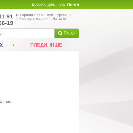
Доброго дня, Гість
Увійти
м. Горішні Плавні, вул. Строни, 3
11-91
1-й поверх, магазин «Наталі»
66-19
Пошук
Х
ПЛЕДИ, ІНШЕ
E-mail
.