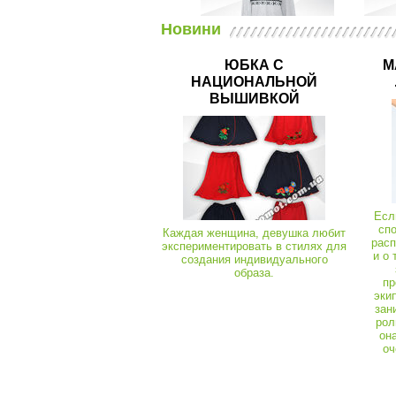
Новини
ЮБКА С
М
НАЦИОНАЛЬНОЙ
Халати теплі (махра, велюр)
03665
ВЫШИВКОЙ
Халат жіночий кольоровий 3Д велсофт
Халат
Піжами, чоловіча білизна, комбінезон
03233
Кофти
Піжама чоловіча Емерсон начос
Есл
сп
Каждая женщина, девушка любит
расп
экспериментировать в стилях для
и о 
создания индивидуального
образа.
пр
эки
зан
рол
он
оч