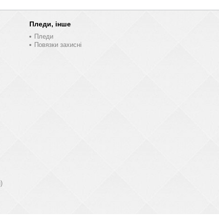
Пледи, інше
Пледи
Повязки захисні
)