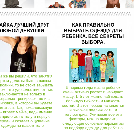
мі дитячі
01106
а Кігурумі Панда
АЙКА ЛУЧШИЙ ДРУГ
КАК ПРАВИЛЬНО
ЛЮБОЙ ДЕВУШКИ.
ВЫБРАТЬ ОДЕЖДУ ДЛЯ
Халати теплі (махра, велюр)
03631
Халати теплі (махра, велюр)
РЕБЕНКА. ВСЕ СЕКРЕТЫ
Халат Комфорт велсофт
ВЫБОРА.
, костюми
01538
Сукні, сарафани
03586
Спортивні костюми та комплекти
Худі для дівчинки тринитка
Сукня Людмила фулікра
и же вы решили, что занятия
ортом должны быть в вашем
исании, то не стоит забывать
В первые годы жизни ребенок
том, что удовольствие от них
очень активно растет и набирает
заключается не только в
массу. В 5 лет можно наблюдать
ограмме тренировок, но и в
большую гибкость и мягкость
пировке, в которой вы будете
костей. В этот период начинается
иматься. Так, немаловажную
и высокая подвижность, и
ь играет майка, ведь именно
теплоотдача. Учитывая все эти
а прилегает к телу в первую
факторы, можно выделить
ередь и создает ощущение
следующие основные параметры
одежды на вашем теле
по подбору одежду для ребенка