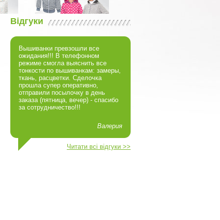
Відгуки
Вышиванки превзошли все
03527
Халати літні
03648
Халати теплі (махра, велюр)
03549
ожидания!!! В телефонном
Халат кольоровий укорочений велсофт
Халат Зірка фулікра
Халат жіночий шаль велсофт
режиме смогла выяснить все
тонкости по вышиванкам: замеры,
ткань, расцветки. Сделочка
03626
Кофти, костюми
01071
Халати теплі (махра, велюр)
03515
К
прошла супер оперативно,
Костюм Домашній велсофт
Куртка Зайка капітон
Халат однотонний вишивка велюр
отправили посылочку в день
заказа (пятница, вечер) - спасибо
за сотрудничество!!!
Валерия
Читати всі відгуки >>