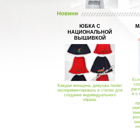
Новини
Кігуру
Піжам
ЮБКА С
М
НАЦИОНАЛЬНОЙ
Халати теплі (махра, велюр)
03665
ВЫШИВКОЙ
Халат жіночий кольоровий 3Д велсофт
Піжами, чоловіча білизна, комбінезон
03233
Кофти
Піжама чоловіча Емерсон начос
Есл
сп
Каждая женщина, девушка любит
расп
экспериментировать в стилях для
и о 
создания индивидуального
образа.
пр
эки
зан
рол
он
оч