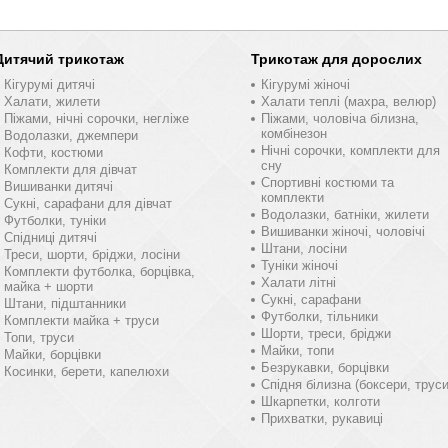
Дитячий трикотаж
Трикотаж для дорослих
Кігурумі дитячі
Кігурумі жіночі
Халати, жилети
Халати теплі (махра, велюр)
Піжами, нічні сорочки, негліже
Піжами, чоловіча білизна,
комбінезон
Водолазки, джемпери
Нічні сорочки, комплекти для
Кофти, костюми
сну
Комплекти для дівчат
Спортивні костюми та
Вишиванки дитячі
комплекти
Сукні, сарафани для дівчат
Водолазки, батніки, жилети
Футболки, туніки
Вишиванки жіночі, чоловічі
Спідниці дитячі
Штани, лосіни
Треси, шорти, бріджи, лосіни
Туніки жіночі
Комплекти футболка, борцівка,
Халати літні
майка + шорти
Сукні, сарафани
Штани, підштанники
Футболки, тільники
Комплекти майка + труси
Шорти, треси, бріджи
Топи, труси
Майки, топи
Майки, борцівки
Безрукавки, борцівки
Косинки, берети, капелюхи
Спідня білизна (боксери, труси
Шкарпетки, колготи
Прихватки, рукавиці