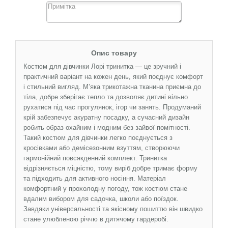
Опис товару
Костюм для дівчинки Лорі тринитка — це зручний і
практичний варіант на кожен день, який поєднує комфорт
і стильний вигляд. М’яка трикотажна тканина приємна до
тіла, добре зберігає тепло та дозволяє дитині вільно
рухатися під час прогулянок, ігор чи занять. Продуманий
крій забезпечує акуратну посадку, а сучасний дизайн
робить образ охайним і модним без зайвої помітності.
Такий костюм для дівчинки легко поєднується з
кросівками або демісезонним взуттям, створюючи
гармонійний повсякденний комплект. Тринитка
відрізняється міцністю, тому виріб добре тримає форму
та підходить для активного носіння. Матеріал
комфортний у прохолодну погоду, тож костюм стане
вдалим вибором для садочка, школи або поїздок.
Завдяки універсальності та якісному пошиттю він швидко
стане улюбленою річчю в дитячому гардеробі.