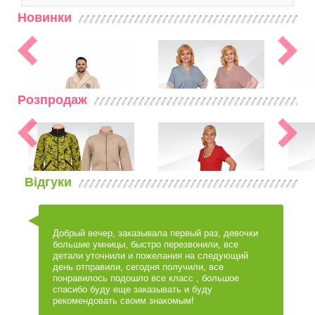
Новинки
Розпродаж
Відгуки
Халати літні
03658
Халат Кімоно мереживо віскоза
Халати теплі (махра, велюр)
03631
Халат Комфорт велсофт
Добрый вечер, заказывала первый раз, девочки
большие умницы, быстро перезвонили, все
детали уточнили и пожелания на следующий
день отправили, сегодня получили, все
Кофти, костюми
01732
Халати літні
03652
понравилось подошло все класс , большое
Костюм дитячий "Дакі" тринитка
Халат Неоніла накат інтерлок
спасибо буду еще заказывать и буду
рекомендовать своим знакомым!