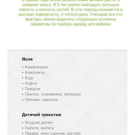
набирает массу. В 5 лет можно наблюдать большую
гибкость и мягкость костей. В этот период начинается и
высокая подвижность, и теплоотдача. Учитывая все эти
факторы, можно выделить следующие основные
параметры по подбору одежду для ребенка
Ясля
Комбінезони
Комплекти
Боді
Кофти
Повзуни
Пінетки, слинявчики, пелюшки
Чепчики, шапочки
Дитячий трикотаж
Кігурумі дитячі
Халати, жилети
Піжами, нічні сорочки, негліже