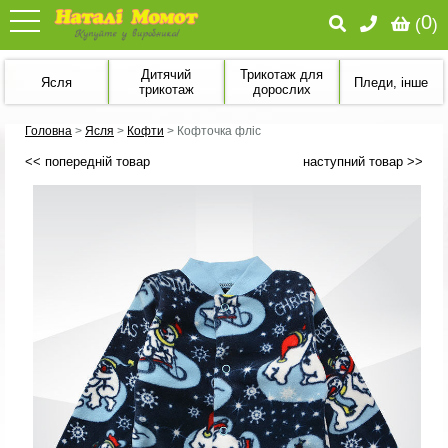
0
(
)
Дитячий
Трикотаж для
Ясля
Пледи, інше
трикотаж
дорослих
Головна
>
Ясля
>
Кофти
>
Кофточка фліс
<< попередній товар
наступний товар >>