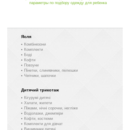
параметры по подбору одежду для ребенка
Ясля
Комбінезони
Комплекти
Боді
Кофти
Повзуни
Пінетки, слинявчики, пелюшки
Чепчики, шапочки
Дитячий трикотаж
Кігурумі дитячі
Халати, жилети
Піжами, нічні сорочки, негліже
Водолазки, джемпери
Кофти, костюми
Комплекти для дівчат
Вишиванки дитячі