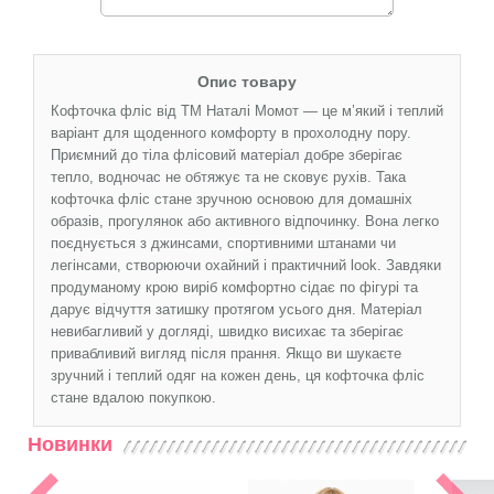
Опис товару
Кофточка фліс від ТМ Наталі Момот — це м’який і теплий
варіант для щоденного комфорту в прохолодну пору.
Приємний до тіла флісовий матеріал добре зберігає
тепло, водночас не обтяжує та не сковує рухів. Така
кофточка фліс стане зручною основою для домашніх
образів, прогулянок або активного відпочинку. Вона легко
поєднується з джинсами, спортивними штанами чи
легінсами, створюючи охайний і практичний look. Завдяки
продуманому крою виріб комфортно сідає по фігурі та
дарує відчуття затишку протягом усього дня. Матеріал
невибагливий у догляді, швидко висихає та зберігає
привабливий вигляд після прання. Якщо ви шукаєте
зручний і теплий одяг на кожен день, ця кофточка фліс
стане вдалою покупкою.
Новинки