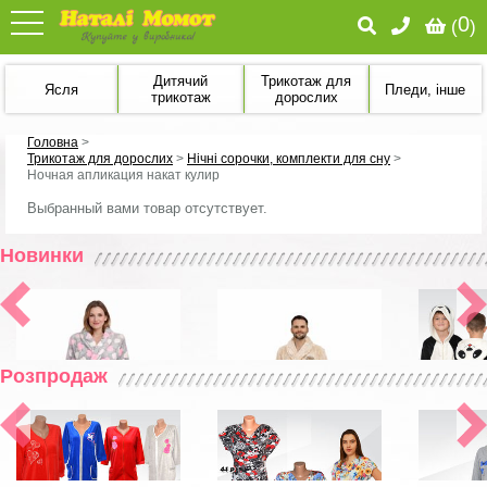
0
(
)
Дитячий
Трикотаж для
Ясля
Пледи, інше
трикотаж
дорослих
Головна
>
Трикотаж для дорослих
>
Нічні сорочки, комплекти для сну
>
Ночная апликация накат кулир
Выбранный вами товар отсутствует.
Новинки
Розпродаж