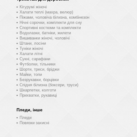
Кігурумі жіночі
Халати теплі (махра, велюр)
Піжами, чоловіча білизна, комбінезон
Нічні сорочки, комплекти для сну
Спортивні костюми та комплекти
Водолазки, батніки, жилети
Вишиванки жіночі, чоловічі
Штани, лосіни
Туніки жіночі
Халати літні
Сукні, сарафани
Футболки, тільники
Шорти, треси, бріджи
Майки, топи
Безрукавки, борцівки
Спідня білизна (боксери, труси)
Шкарпетки, колготи
Прихватки, рукавиці
Пледи, інше
Пледи
Повязки захисні