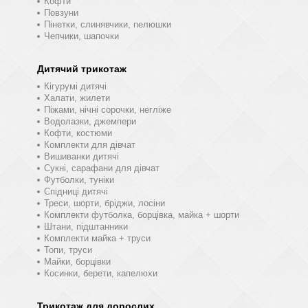
Кофти
Повзуни
Пінетки, слинявчики, пелюшки
Чепчики, шапочки
Дитячий трикотаж
Кігурумі дитячі
Халати, жилети
Піжами, нічні сорочки, негліже
Водолазки, джемпери
Кофти, костюми
Комплекти для дівчат
Вишиванки дитячі
Сукні, сарафани для дівчат
Футболки, туніки
Спідниці дитячі
Треси, шорти, бріджи, лосіни
Комплекти футболка, борцівка, майка + шорти
Штани, підштанники
Комплекти майка + труси
Топи, труси
Майки, борцівки
Косинки, берети, капелюхи
Трикотаж для дорослих