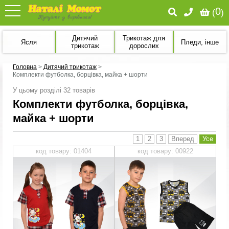
0
(
)
Дитячий
Трикотаж для
Ясля
Пледи, інше
трикотаж
дорослих
Головна
>
Дитячий трикотаж
>
Комплекти футболка, борцівка, майка + шорти
У цьому розділі 32 товарів
Комплекти футболка, борцівка,
майка + шорти
1
2
3
Вперед
Усе
код товару: 01404
код товару: 00922