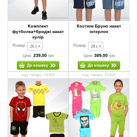
Комплект
Костюм Бруно накат
футболка+бриджі накат
інтерлок
кулір
Розмір:
Розмір:
26 (зріст 80-86 см) - 239,00 грн
28 (зріст 92-98 см) - 389,00 грн
239,00
389,00
Ціна:
грн
Ціна:
грн
До кошику
До кошику
код товару: 01460
код товару: 01458