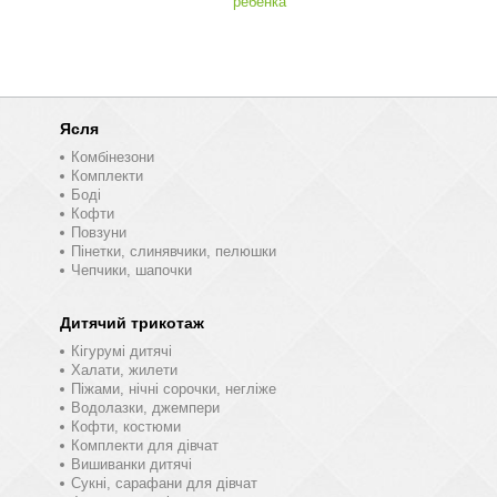
ребенка
Ясля
Комбінезони
Комплекти
Боді
Кофти
Повзуни
Пінетки, слинявчики, пелюшки
Чепчики, шапочки
Дитячий трикотаж
Кігурумі дитячі
Халати, жилети
Піжами, нічні сорочки, негліже
Водолазки, джемпери
Кофти, костюми
Комплекти для дівчат
Вишиванки дитячі
Сукні, сарафани для дівчат