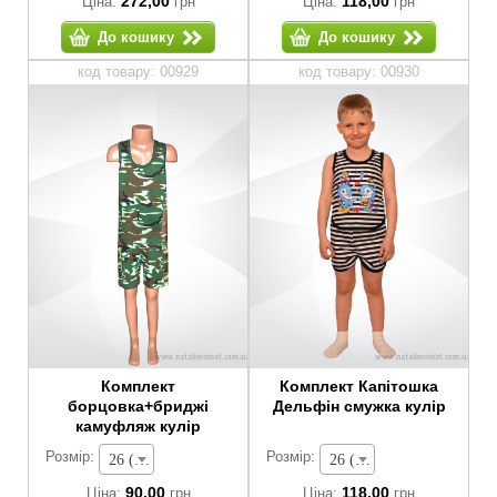
272,00
118,00
Ціна:
грн
Ціна:
грн
До кошику
До кошику
код товару: 00929
код товару: 00930
Комплект
Комплект Капітошка
борцовка+бриджі
Дельфін смужка кулір
камуфляж кулір
Розмір:
Розмір:
26 (зріст 80-86 см) - 90,00 грн
26 (зріст 80-86 см) - 118,00 грн
90,00
118,00
Ціна:
грн
Ціна:
грн