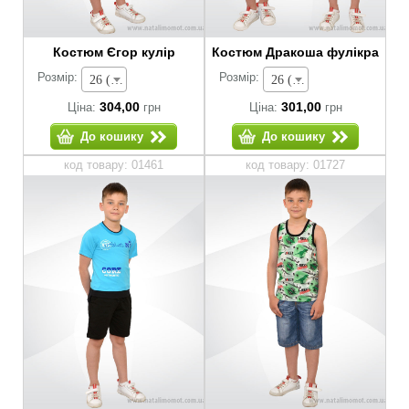
Костюм Єгор кулір
Костюм Дракоша фулікра
Розмір:
Розмір:
26 (зріст 80-86 см) - 304,00 грн
26 (зріст 80-86 см) - 301,00 грн
304,00
301,00
Ціна:
грн
Ціна:
грн
До кошику
До кошику
код товару: 01461
код товару: 01727