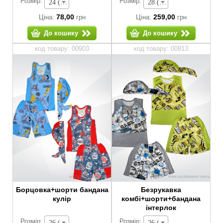
Розмір:
Розмір:
24 (зріст 74-80 см) - 78,00 грн
28 (зріст 92-98 см) - 259,00 грн
78,00
259,00
Ціна:
грн
Ціна:
грн
До кошику
До кошику
код товару: 00903
код товару: 00913
Борцовка+шорти бандана
Безрукавка
кулір
комбі+шорти+бандана
інтерлок
Розмір:
Розмір:
26 (зріст 80-86 см) - 134,00 грн
26 (зріст 80-86 см) - 134,00 грн