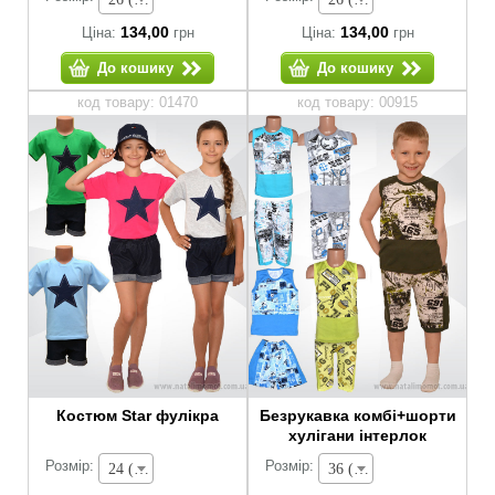
134,00
134,00
Ціна:
грн
Ціна:
грн
До кошику
До кошику
код товару: 01470
код товару: 00915
Костюм Star фулікра
Безрукавка комбі+шорти
хулігани інтерлок
Розмір:
Розмір:
24 (зріст 74-80 см) - 364,00 грн
36 (зріст 128-134 см) - 205,00 грн