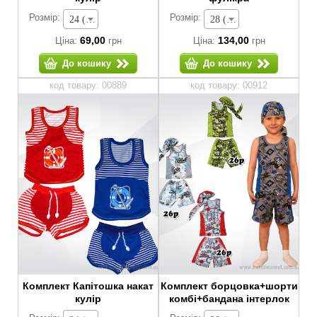
Розмір:
Розмір:
24 (зріст 74-80 см) - 69,00 грн
28 (зріст 92-98 см) - 134,00 грн
69,00
134,00
Ціна:
грн
Ціна:
грн
До кошику
До кошику
код товару: 00889
код товару: 00912
Комплект Капітошка накат
Комплект борцовка+шорти
кулір
комбі+бандана інтерлок