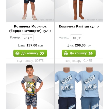
Комплект Морячок
Комплект Капітан кулір
(борцовка+шорти) кулір
Розмір:
Розмір:
28 (зріст 92-98 см) - 197,00 грн
30 (зріст 104-110 см) - 206,00 грн
197,00
206,00
Ціна:
грн
Ціна:
грн
До кошику
До кошику
код товару: 00875
код товару: 01465