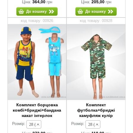
364,00
205,00
Ціна:
грн
Ціна:
грн
До кошику
До кошику
код товару: 00926
код товару: 00928
Комплект борцовка
Комплект
комбі+бриджі+бандана
футболка+бриджі
накат інтерлок
камуфляж кулір
Розмір:
Розмір:
28 (зріст 92-98 см) - 272,00 грн
28 (зріст 92-98 см) - 118,00 грн