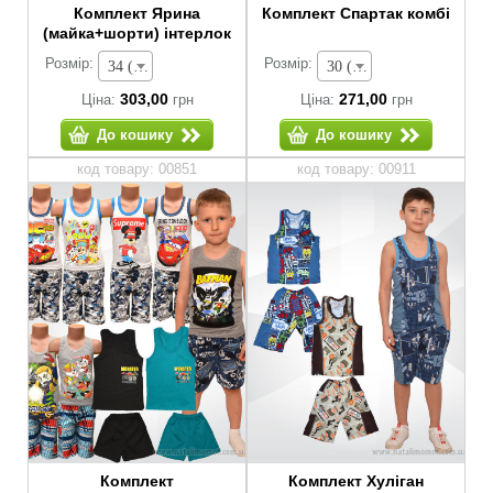
Комплект Ярина
Комплект Спартак комбі
(майка+шорти) інтерлок
Розмір:
Розмір:
34 (зріст 122-128 см) - 303,00 грн
30 (зріст 104-110 см) - 271,00 грн
303,00
271,00
Ціна:
грн
Ціна:
грн
До кошику
До кошику
код товару: 00851
код товару: 00911
Комплект
Комплект Хуліган