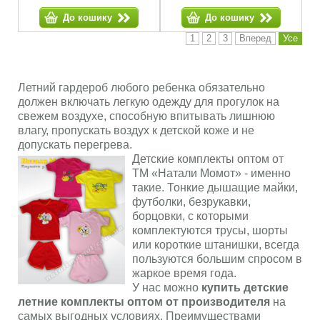
До кошику
До кошику
1
2
3
Вперед
Усе
Летний гардероб любого ребенка обязательно
должен включать легкую одежду для прогулок на
свежем воздухе, способную впитывать лишнюю
влагу, пропускать воздух к детской коже и не
допускать перегрева.
Детские комплекты оптом от
ТМ «Натали Момот» - именно
такие. Тонкие дышащие майки,
футболки, безрукавки,
борцовки, с которыми
комплектуются трусы, шорты
или короткие штанишки, всегда
пользуются большим спросом в
жаркое время года.
У нас можно
купить детские
летние комплекты оптом от производителя
на
самых выгодных условиях. Преимуществами