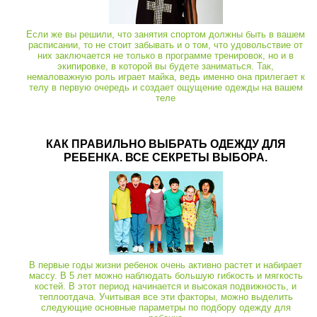
Если же вы решили, что занятия спортом должны быть в вашем
расписании, то не стоит забывать и о том, что удовольствие от
них заключается не только в программе тренировок, но и в
экипировке, в которой вы будете заниматься. Так,
немаловажную роль играет майка, ведь именно она прилегает к
телу в первую очередь и создает ощущение одежды на вашем
теле
КАК ПРАВИЛЬНО ВЫБРАТЬ ОДЕЖДУ ДЛЯ
РЕБЕНКА. ВСЕ СЕКРЕТЫ ВЫБОРА.
В первые годы жизни ребенок очень активно растет и набирает
массу. В 5 лет можно наблюдать большую гибкость и мягкость
костей. В этот период начинается и высокая подвижность, и
теплоотдача. Учитывая все эти факторы, можно выделить
следующие основные параметры по подбору одежду для