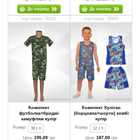
До кошику
До кошику
код товару: 00931
код товару: 00905
Комплект
Комплект Хуліган
футболка+бриджі
(борцовка+шорти) комбі
камуфляж кулір
кулір
Розмір:
Розмір:
30 (зріст 104-110 см) - 195,00 грн
32 (зріст 116-122 см) - 187,00 грн
195,00
187,00
Ціна:
грн
Ціна:
грн