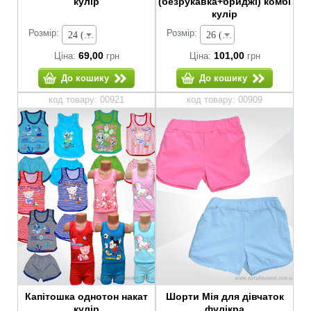
кулір
(безрукавка+бриджі) комбі
кулір
Розмір:
Розмір:
24 (зріст 74-80 см) - 69,00 грн
26 (зріст 80-86 см) - 101,00 грн
69,00
101,00
Ціна:
грн
Ціна:
грн
До кошику
До кошику
код товару: 00921
код товару: 00909
Капітошка однотон накат
Шорти Мія для дівчаток
кулір
фулікра