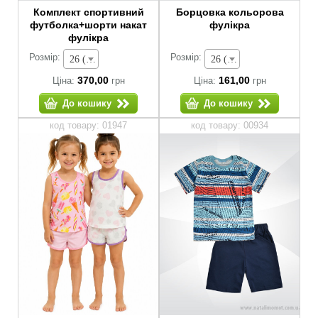
Комплект спортивний
Борцовка кольорова
футболка+шорти накат
фулікра
фулікра
Розмір:
Розмір:
26 (зріст 80-86 см) - 370,00 грн
26 (зріст 80-86 см) - 161,00 грн
370,00
161,00
Ціна:
грн
Ціна:
грн
До кошику
До кошику
код товару: 01947
код товару: 00934