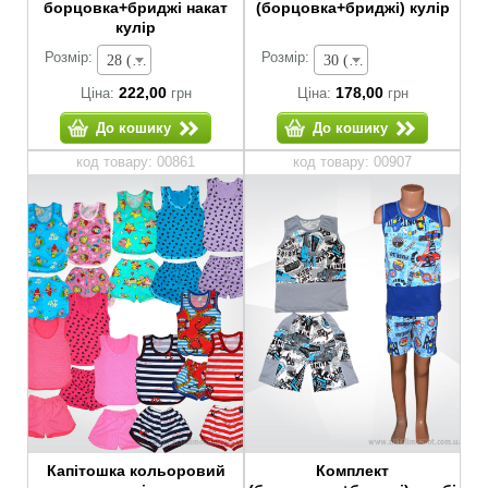
борцовка+бриджі накат
(борцовка+бриджі) кулір
кулір
Розмір:
Розмір:
28 (зріст 92-98 см) - 222,00 грн
30 (зріст 104-110 см) - 178,00 грн
222,00
178,00
Ціна:
грн
Ціна:
грн
До кошику
До кошику
код товару: 00861
код товару: 00907
Капітошка кольоровий
Комплект