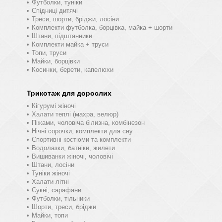
Футболки, туніки
Спідниці дитячі
Треси, шорти, бріджи, лосіни
Комплекти футболка, борцівка, майка + шорти
Штани, підштанники
Комплекти майка + труси
Топи, труси
Майки, борцівки
Косинки, берети, капелюхи
Трикотаж для дорослих
Кігурумі жіночі
Халати теплі (махра, велюр)
Піжами, чоловіча білизна, комбінезон
Нічні сорочки, комплекти для сну
Спортивні костюми та комплекти
Водолазки, батніки, жилети
Вишиванки жіночі, чоловічі
Штани, лосіни
Туніки жіночі
Халати літні
Сукні, сарафани
Футболки, тільники
Шорти, треси, бріджи
Майки, топи