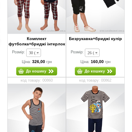
Комплект
Безрукавка+бриджі кулір
футболка+бриджі інтерлок
Розмір:
Розмір:
30 (зріст 104-110 см) - 326,00 грн
26 (зріст 80-86 см) - 160,00 грн
326,00
160,00
Ціна:
грн
Ціна:
грн
До кошику
До кошику
код товару: 00860
код товару: 00862